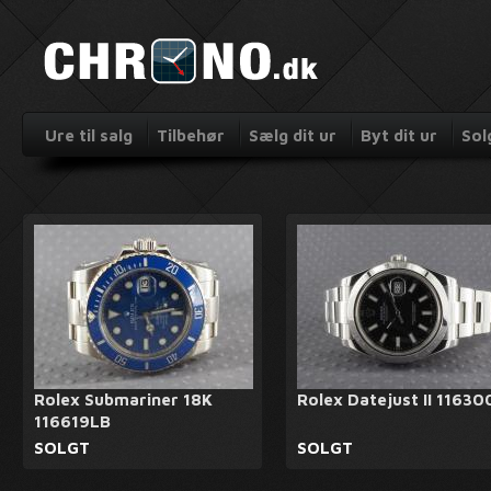
Ure til salg
Tilbehør
Sælg dit ur
Byt dit ur
Sol
Rolex Submariner 18K
Rolex Datejust II 11630
116619LB
SOLGT
SOLGT