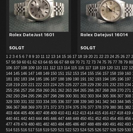
Rolex DateJust 1601
Rolex Datejust 16014
SOLGT
SOLGT
1
2
3
4
5
6
7
8
9
10
11
12
13
14
15
16
17
18
19
20
21
22
23
24
25
26
27
57
58
59
60
61
62
63
64
65
66
67
68
69
70
71
72
73
74
75
76
77
78
79
8
106
107
108
109
110
111
112
113
114
115
116
117
118
119
120
121
122
1
144
145
146
147
148
149
150
151
152
153
154
155
156
157
158
159
160
181
182
183
184
185
186
187
188
189
190
191
192
193
194
195
196
197
218
219
220
221
222
223
224
225
226
227
228
229
230
231
232
233
234
255
256
257
258
259
260
261
262
263
264
265
266
267
268
269
270
271
292
293
294
295
296
297
298
299
300
301
302
303
304
305
306
307
308
329
330
331
332
333
334
335
336
337
338
339
340
341
342
343
344
345
366
367
368
369
370
371
372
373
374
375
376
377
378
379
380
381
382
403
404
405
406
407
408
409
410
411
412
413
414
415
416
417
418
419
440
441
442
443
444
445
446
447
448
449
450
451
452
453
454
455
456
477
478
479
480
481
482
483
484
485
486
487
488
489
490
491
492
493
514
515
516
517
518
519
520
521
522
523
524
525
526
527
528
529
530