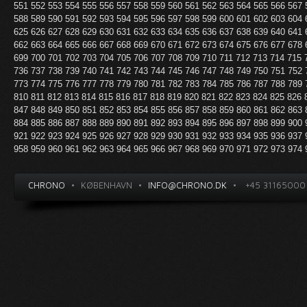
551
552
553
554
555
556
557
558
559
560
561
562
563
564
565
566
567
588
589
590
591
592
593
594
595
596
597
598
599
600
601
602
603
604
625
626
627
628
629
630
631
632
633
634
635
636
637
638
639
640
641
662
663
664
665
666
667
668
669
670
671
672
673
674
675
676
677
678
699
700
701
702
703
704
705
706
707
708
709
710
711
712
713
714
715
736
737
738
739
740
741
742
743
744
745
746
747
748
749
750
751
752
773
774
775
776
777
778
779
780
781
782
783
784
785
786
787
788
789
810
811
812
813
814
815
816
817
818
819
820
821
822
823
824
825
826
847
848
849
850
851
852
853
854
855
856
857
858
859
860
861
862
863
884
885
886
887
888
889
890
891
892
893
894
895
896
897
898
899
900
921
922
923
924
925
926
927
928
929
930
931
932
933
934
935
936
937
958
959
960
961
962
963
964
965
966
967
968
969
970
971
972
973
974
CHRONO
•
KØBENHAVN
•
INFO@CHRONO.DK
•
+45 31165000