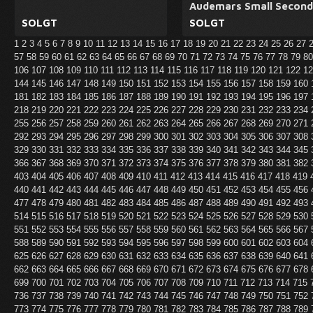
Audemars Small Second
SOLGT
SOLGT
1
2
3
4
5
6
7
8
9
10
11
12
13
14
15
16
17
18
19
20
21
22
23
24
25
26
27
57
58
59
60
61
62
63
64
65
66
67
68
69
70
71
72
73
74
75
76
77
78
79
8
106
107
108
109
110
111
112
113
114
115
116
117
118
119
120
121
122
1
144
145
146
147
148
149
150
151
152
153
154
155
156
157
158
159
160
181
182
183
184
185
186
187
188
189
190
191
192
193
194
195
196
197
218
219
220
221
222
223
224
225
226
227
228
229
230
231
232
233
234
255
256
257
258
259
260
261
262
263
264
265
266
267
268
269
270
271
292
293
294
295
296
297
298
299
300
301
302
303
304
305
306
307
308
329
330
331
332
333
334
335
336
337
338
339
340
341
342
343
344
345
366
367
368
369
370
371
372
373
374
375
376
377
378
379
380
381
382
403
404
405
406
407
408
409
410
411
412
413
414
415
416
417
418
419
440
441
442
443
444
445
446
447
448
449
450
451
452
453
454
455
456
477
478
479
480
481
482
483
484
485
486
487
488
489
490
491
492
493
514
515
516
517
518
519
520
521
522
523
524
525
526
527
528
529
530
551
552
553
554
555
556
557
558
559
560
561
562
563
564
565
566
567
588
589
590
591
592
593
594
595
596
597
598
599
600
601
602
603
604
625
626
627
628
629
630
631
632
633
634
635
636
637
638
639
640
641
662
663
664
665
666
667
668
669
670
671
672
673
674
675
676
677
678
699
700
701
702
703
704
705
706
707
708
709
710
711
712
713
714
715
736
737
738
739
740
741
742
743
744
745
746
747
748
749
750
751
752
773
774
775
776
777
778
779
780
781
782
783
784
785
786
787
788
789