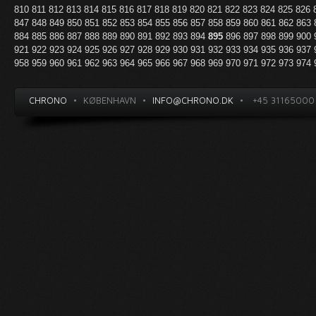
810
811
812
813
814
815
816
817
818
819
820
821
822
823
824
825
826
847
848
849
850
851
852
853
854
855
856
857
858
859
860
861
862
863
884
885
886
887
888
889
890
891
892
893
894
895
896
897
898
899
900
921
922
923
924
925
926
927
928
929
930
931
932
933
934
935
936
937
958
959
960
961
962
963
964
965
966
967
968
969
970
971
972
973
974
CHRONO
•
KØBENHAVN
•
INFO@CHRONO.DK
•
+45 31165000