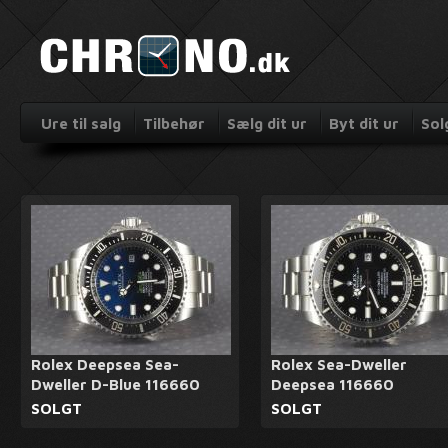
Ure til salg
Tilbehør
Sælg dit ur
Byt dit ur
Sol
Rolex Deepsea Sea-
Rolex Sea-Dweller
Dweller D-Blue 116660
Deepsea 116660
SOLGT
SOLGT