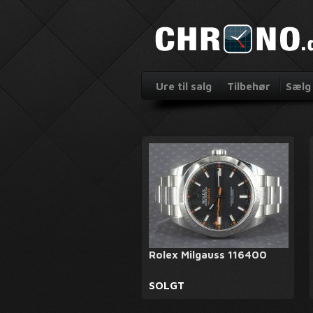
Ure til salg
Tilbehør
Sælg 
Rolex Milgauss 116400
SOLGT