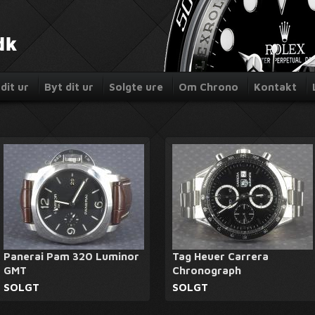
dit ur
Byt dit ur
Solgte ure
Om Chrono
Kontakt
Panerai Pam 320 Luminor
Tag Heuer Carrera
GMT
Chronograph
SOLGT
SOLGT