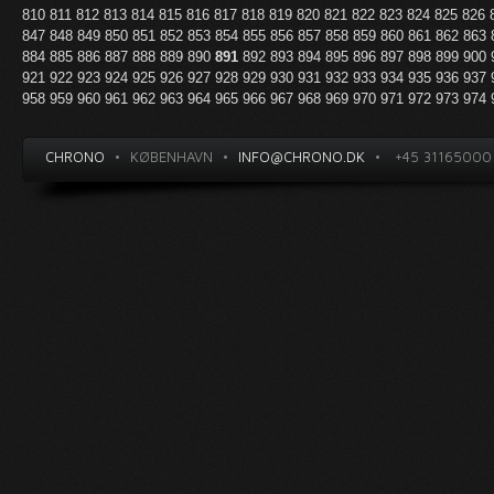
810
811
812
813
814
815
816
817
818
819
820
821
822
823
824
825
826
847
848
849
850
851
852
853
854
855
856
857
858
859
860
861
862
863
884
885
886
887
888
889
890
891
892
893
894
895
896
897
898
899
900
921
922
923
924
925
926
927
928
929
930
931
932
933
934
935
936
937
958
959
960
961
962
963
964
965
966
967
968
969
970
971
972
973
974
CHRONO
•
KØBENHAVN
•
INFO@CHRONO.DK
•
+45 31165000