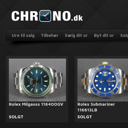
Ure til salg
Tilbehør
Sælg dit ur
Byt dit ur
Sol
Rolex Milgauss 116400GV
Rolex Submariner
116613LB
SOLGT
SOLGT