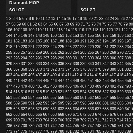
Diamant MOP
SOLGT
SOLGT
1
2
3
4
5
6
7
8
9
10
11
12
13
14
15
16
17
18
19
20
21
22
23
24
25
26
27
57
58
59
60
61
62
63
64
65
66
67
68
69
70
71
72
73
74
75
76
77
78
79
8
106
107
108
109
110
111
112
113
114
115
116
117
118
119
120
121
122
1
144
145
146
147
148
149
150
151
152
153
154
155
156
157
158
159
160
181
182
183
184
185
186
187
188
189
190
191
192
193
194
195
196
197
218
219
220
221
222
223
224
225
226
227
228
229
230
231
232
233
234
255
256
257
258
259
260
261
262
263
264
265
266
267
268
269
270
271
292
293
294
295
296
297
298
299
300
301
302
303
304
305
306
307
308
329
330
331
332
333
334
335
336
337
338
339
340
341
342
343
344
345
366
367
368
369
370
371
372
373
374
375
376
377
378
379
380
381
382
403
404
405
406
407
408
409
410
411
412
413
414
415
416
417
418
419
440
441
442
443
444
445
446
447
448
449
450
451
452
453
454
455
456
477
478
479
480
481
482
483
484
485
486
487
488
489
490
491
492
493
514
515
516
517
518
519
520
521
522
523
524
525
526
527
528
529
530
551
552
553
554
555
556
557
558
559
560
561
562
563
564
565
566
567
588
589
590
591
592
593
594
595
596
597
598
599
600
601
602
603
604
625
626
627
628
629
630
631
632
633
634
635
636
637
638
639
640
641
662
663
664
665
666
667
668
669
670
671
672
673
674
675
676
677
678
699
700
701
702
703
704
705
706
707
708
709
710
711
712
713
714
715
736
737
738
739
740
741
742
743
744
745
746
747
748
749
750
751
752
773
774
775
776
777
778
779
780
781
782
783
784
785
786
787
788
789