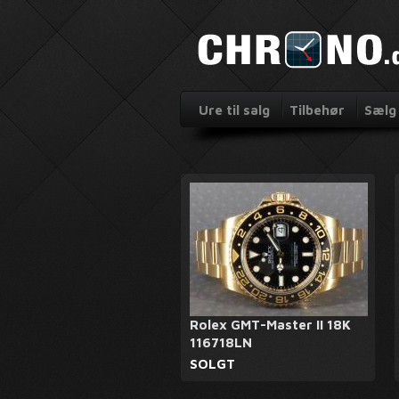
Ure til salg
Tilbehør
Sælg 
Rolex GMT-Master II 18K
116718LN
SOLGT