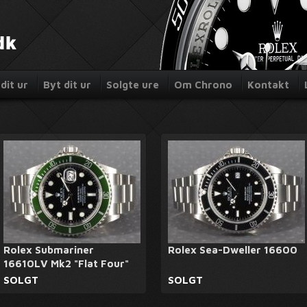
dit ur
Byt dit ur
Solgte ure
Om Chrono
Kontakt
Rolex Submariner
Rolex Sea-Dweller 16600
16610LV Mk2 "Flat Four"
SOLGT
SOLGT