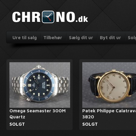
Ure til salg
Tilbehør
Sælg dit ur
Byt dit ur
Sol
Omega Seamaster 300M
Patek Philippe Calatrav
Quartz
3820
SOLGT
SOLGT