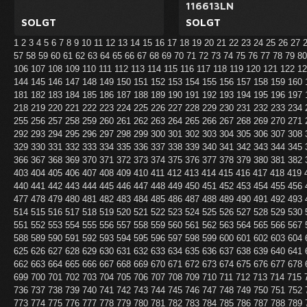
116613LN
SOLGT
SOLGT
1
2
3
4
5
6
7
8
9
10
11
12
13
14
15
16
17
18
19
20
21
22
23
24
25
26
27
57
58
59
60
61
62
63
64
65
66
67
68
69
70
71
72
73
74
75
76
77
78
79
8
106
107
108
109
110
111
112
113
114
115
116
117
118
119
120
121
122
1
144
145
146
147
148
149
150
151
152
153
154
155
156
157
158
159
160
181
182
183
184
185
186
187
188
189
190
191
192
193
194
195
196
197
218
219
220
221
222
223
224
225
226
227
228
229
230
231
232
233
234
255
256
257
258
259
260
261
262
263
264
265
266
267
268
269
270
271
292
293
294
295
296
297
298
299
300
301
302
303
304
305
306
307
308
329
330
331
332
333
334
335
336
337
338
339
340
341
342
343
344
345
366
367
368
369
370
371
372
373
374
375
376
377
378
379
380
381
382
403
404
405
406
407
408
409
410
411
412
413
414
415
416
417
418
419
440
441
442
443
444
445
446
447
448
449
450
451
452
453
454
455
456
477
478
479
480
481
482
483
484
485
486
487
488
489
490
491
492
493
514
515
516
517
518
519
520
521
522
523
524
525
526
527
528
529
530
551
552
553
554
555
556
557
558
559
560
561
562
563
564
565
566
567
588
589
590
591
592
593
594
595
596
597
598
599
600
601
602
603
604
625
626
627
628
629
630
631
632
633
634
635
636
637
638
639
640
641
662
663
664
665
666
667
668
669
670
671
672
673
674
675
676
677
678
699
700
701
702
703
704
705
706
707
708
709
710
711
712
713
714
715
736
737
738
739
740
741
742
743
744
745
746
747
748
749
750
751
752
773
774
775
776
777
778
779
780
781
782
783
784
785
786
787
788
789