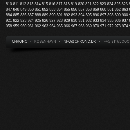
810
811
812
813
814
815
816
817
818
819
820
821
822
823
824
825
826
847
848
849
850
851
852
853
854
855
856
857
858
859
860
861
862
863
884
885
886
887
888
889
890
891
892
893
894
895
896
897
898
899
900
921
922
923
924
925
926
927
928
929
930
931
932
933
934
935
936
937
958
959
960
961
962
963
964
965
966
967
968
969
970
971
972
973
974
CHRONO
•
KØBENHAVN
•
INFO@CHRONO.DK
•
+45 31165000