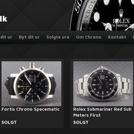
dit ur
Byt dit ur
Solgte ure
Om Chrono
Kontakt
Fortis Chrono Spacematic
Rolex Submariner Red Sub
Meters First
SOLGT
SOLGT