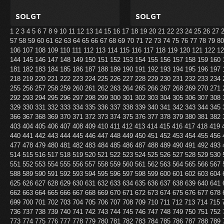
SOLGT
SOLGT
1
2
3
4
5
6
7
8
9
10
11
12
13
14
15
16
17
18
19
20
21
22
23
24
25
26
27
57
58
59
60
61
62
63
64
65
66
67
68
69
70
71
72
73
74
75
76
77
78
79
8
106
107
108
109
110
111
112
113
114
115
116
117
118
119
120
121
122
1
144
145
146
147
148
149
150
151
152
153
154
155
156
157
158
159
160
181
182
183
184
185
186
187
188
189
190
191
192
193
194
195
196
197
218
219
220
221
222
223
224
225
226
227
228
229
230
231
232
233
234
255
256
257
258
259
260
261
262
263
264
265
266
267
268
269
270
271
292
293
294
295
296
297
298
299
300
301
302
303
304
305
306
307
308
329
330
331
332
333
334
335
336
337
338
339
340
341
342
343
344
345
366
367
368
369
370
371
372
373
374
375
376
377
378
379
380
381
382
403
404
405
406
407
408
409
410
411
412
413
414
415
416
417
418
419
440
441
442
443
444
445
446
447
448
449
450
451
452
453
454
455
456
477
478
479
480
481
482
483
484
485
486
487
488
489
490
491
492
493
514
515
516
517
518
519
520
521
522
523
524
525
526
527
528
529
530
551
552
553
554
555
556
557
558
559
560
561
562
563
564
565
566
567
588
589
590
591
592
593
594
595
596
597
598
599
600
601
602
603
604
625
626
627
628
629
630
631
632
633
634
635
636
637
638
639
640
641
662
663
664
665
666
667
668
669
670
671
672
673
674
675
676
677
678
699
700
701
702
703
704
705
706
707
708
709
710
711
712
713
714
715
736
737
738
739
740
741
742
743
744
745
746
747
748
749
750
751
752
773
774
775
776
777
778
779
780
781
782
783
784
785
786
787
788
789