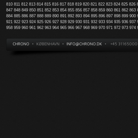
810
811
812
813
814
815
816
817
818
819
820
821
822
823
824
825
826
847
848
849
850
851
852
853
854
855
856
857
858
859
860
861
862
863
884
885
886
887
888
889
890
891
892
893
894
895
896
897
898
899
900
921
922
923
924
925
926
927
928
929
930
931
932
933
934
935
936
937
958
959
960
961
962
963
964
965
966
967
968
969
970
971
972
973
974
CHRONO
•
KØBENHAVN
•
INFO@CHRONO.DK
•
+45 31165000