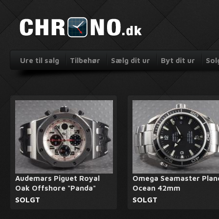
Ure til salg
Tilbehør
Sælg dit ur
Byt dit ur
Sol
Audemars Piguet Royal
Omega Seamaster Plan
Oak Offshore "Panda"
Ocean 42mm
SOLGT
SOLGT