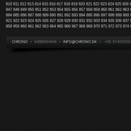
810
811
812
813
814
815
816
817
818
819
820
821
822
823
824
825
826
847
848
849
850
851
852
853
854
855
856
857
858
859
860
861
862
863
884
885
886
887
888
889
890
891
892
893
894
895
896
897
898
899
900
921
922
923
924
925
926
927
928
929
930
931
932
933
934
935
936
937
958
959
960
961
962
963
964
965
966
967
968
969
970
971
972
973
974
CHRONO
•
KØBENHAVN
•
INFO@CHRONO.DK
•
+45 31165000