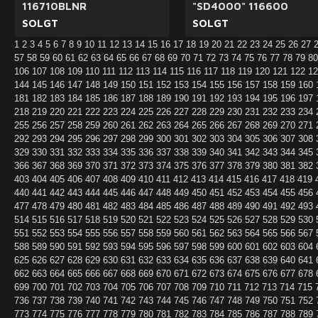
116710BLNR
"SD4000" 116600
SOLGT
SOLGT
1
2
3
4
5
6
7
8
9
10
11
12
13
14
15
16
17
18
19
20
21
22
23
24
25
26
27
57
58
59
60
61
62
63
64
65
66
67
68
69
70
71
72
73
74
75
76
77
78
79
8
106
107
108
109
110
111
112
113
114
115
116
117
118
119
120
121
122
1
144
145
146
147
148
149
150
151
152
153
154
155
156
157
158
159
160
181
182
183
184
185
186
187
188
189
190
191
192
193
194
195
196
197
218
219
220
221
222
223
224
225
226
227
228
229
230
231
232
233
234
255
256
257
258
259
260
261
262
263
264
265
266
267
268
269
270
271
292
293
294
295
296
297
298
299
300
301
302
303
304
305
306
307
308
329
330
331
332
333
334
335
336
337
338
339
340
341
342
343
344
345
366
367
368
369
370
371
372
373
374
375
376
377
378
379
380
381
382
403
404
405
406
407
408
409
410
411
412
413
414
415
416
417
418
419
440
441
442
443
444
445
446
447
448
449
450
451
452
453
454
455
456
477
478
479
480
481
482
483
484
485
486
487
488
489
490
491
492
493
514
515
516
517
518
519
520
521
522
523
524
525
526
527
528
529
530
551
552
553
554
555
556
557
558
559
560
561
562
563
564
565
566
567
588
589
590
591
592
593
594
595
596
597
598
599
600
601
602
603
604
625
626
627
628
629
630
631
632
633
634
635
636
637
638
639
640
641
662
663
664
665
666
667
668
669
670
671
672
673
674
675
676
677
678
699
700
701
702
703
704
705
706
707
708
709
710
711
712
713
714
715
736
737
738
739
740
741
742
743
744
745
746
747
748
749
750
751
752
773
774
775
776
777
778
779
780
781
782
783
784
785
786
787
788
789