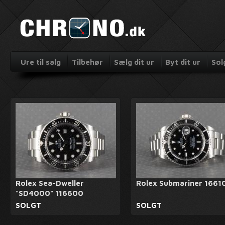
Ure til salg
Tilbehør
Sælg dit ur
Byt dit ur
Sol
Rolex Sea-Dweller
Rolex Submariner 1661
"SD4000" 116600
SOLGT
SOLGT