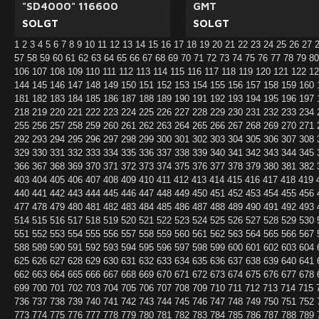
"SD4000" 116600
GMT
SOLGT
SOLGT
1
2
3
4
5
6
7
8
9
10
11
12
13
14
15
16
17
18
19
20
21
22
23
24
25
26
27
57
58
59
60
61
62
63
64
65
66
67
68
69
70
71
72
73
74
75
76
77
78
79
8
106
107
108
109
110
111
112
113
114
115
116
117
118
119
120
121
122
1
144
145
146
147
148
149
150
151
152
153
154
155
156
157
158
159
160
181
182
183
184
185
186
187
188
189
190
191
192
193
194
195
196
197
218
219
220
221
222
223
224
225
226
227
228
229
230
231
232
233
234
255
256
257
258
259
260
261
262
263
264
265
266
267
268
269
270
271
292
293
294
295
296
297
298
299
300
301
302
303
304
305
306
307
308
329
330
331
332
333
334
335
336
337
338
339
340
341
342
343
344
345
366
367
368
369
370
371
372
373
374
375
376
377
378
379
380
381
382
403
404
405
406
407
408
409
410
411
412
413
414
415
416
417
418
419
440
441
442
443
444
445
446
447
448
449
450
451
452
453
454
455
456
477
478
479
480
481
482
483
484
485
486
487
488
489
490
491
492
493
514
515
516
517
518
519
520
521
522
523
524
525
526
527
528
529
530
551
552
553
554
555
556
557
558
559
560
561
562
563
564
565
566
567
588
589
590
591
592
593
594
595
596
597
598
599
600
601
602
603
604
625
626
627
628
629
630
631
632
633
634
635
636
637
638
639
640
641
662
663
664
665
666
667
668
669
670
671
672
673
674
675
676
677
678
699
700
701
702
703
704
705
706
707
708
709
710
711
712
713
714
715
736
737
738
739
740
741
742
743
744
745
746
747
748
749
750
751
752
773
774
775
776
777
778
779
780
781
782
783
784
785
786
787
788
789