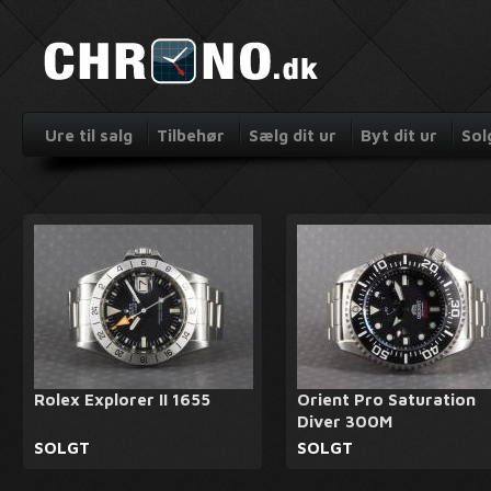
Ure til salg
Tilbehør
Sælg dit ur
Byt dit ur
Sol
Rolex Explorer II 1655
Orient Pro Saturation
Diver 300M
SOLGT
SOLGT