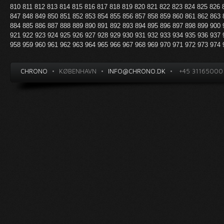
810
811
812
813
814
815
816
817
818
819
820
821
822
823
824
825
826
847
848
849
850
851
852
853
854
855
856
857
858
859
860
861
862
863
884
885
886
887
888
889
890
891
892
893
894
895
896
897
898
899
900
921
922
923
924
925
926
927
928
929
930
931
932
933
934
935
936
937
958
959
960
961
962
963
964
965
966
967
968
969
970
971
972
973
974
CHRONO
•
KØBENHAVN
•
INFO@CHRONO.DK
•
+45 31165000