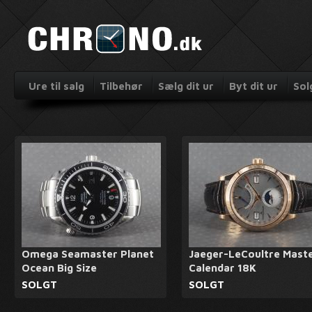
Ure til salg
Tilbehør
Sælg dit ur
Byt dit ur
Sol
Omega Seamaster Planet
Jaeger-LeCoultre Mast
Ocean Big Size
Calendar 18K
SOLGT
SOLGT