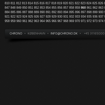
810
811
812
813
814
815
816
817
818
819
820
821
822
823
824
825
826
847
848
849
850
851
852
853
854
855
856
857
858
859
860
861
862
863
884
885
886
887
888
889
890
891
892
893
894
895
896
897
898
899
900
921
922
923
924
925
926
927
928
929
930
931
932
933
934
935
936
937
958
959
960
961
962
963
964
965
966
967
968
969
970
971
972
973
974
CHRONO
•
KØBENHAVN
•
INFO@CHRONO.DK
•
+45 31165000