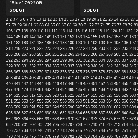
"Blue" 79220B
SOLGT
SOLGT
1
2
3
4
5
6
7
8
9
10
11
12
13
14
15
16
17
18
19
20
21
22
23
24
25
26
27
57
58
59
60
61
62
63
64
65
66
67
68
69
70
71
72
73
74
75
76
77
78
79
8
106
107
108
109
110
111
112
113
114
115
116
117
118
119
120
121
122
1
144
145
146
147
148
149
150
151
152
153
154
155
156
157
158
159
160
181
182
183
184
185
186
187
188
189
190
191
192
193
194
195
196
197
218
219
220
221
222
223
224
225
226
227
228
229
230
231
232
233
234
255
256
257
258
259
260
261
262
263
264
265
266
267
268
269
270
271
292
293
294
295
296
297
298
299
300
301
302
303
304
305
306
307
308
329
330
331
332
333
334
335
336
337
338
339
340
341
342
343
344
345
366
367
368
369
370
371
372
373
374
375
376
377
378
379
380
381
382
403
404
405
406
407
408
409
410
411
412
413
414
415
416
417
418
419
440
441
442
443
444
445
446
447
448
449
450
451
452
453
454
455
456
477
478
479
480
481
482
483
484
485
486
487
488
489
490
491
492
493
514
515
516
517
518
519
520
521
522
523
524
525
526
527
528
529
530
551
552
553
554
555
556
557
558
559
560
561
562
563
564
565
566
567
588
589
590
591
592
593
594
595
596
597
598
599
600
601
602
603
604
625
626
627
628
629
630
631
632
633
634
635
636
637
638
639
640
641
662
663
664
665
666
667
668
669
670
671
672
673
674
675
676
677
678
699
700
701
702
703
704
705
706
707
708
709
710
711
712
713
714
715
736
737
738
739
740
741
742
743
744
745
746
747
748
749
750
751
752
773
774
775
776
777
778
779
780
781
782
783
784
785
786
787
788
789