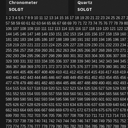
Chronometer
Quartz
SOLGT
SOLGT
1
2
3
4
5
6
7
8
9
10
11
12
13
14
15
16
17
18
19
20
21
22
23
24
25
26
27
57
58
59
60
61
62
63
64
65
66
67
68
69
70
71
72
73
74
75
76
77
78
79
8
106
107
108
109
110
111
112
113
114
115
116
117
118
119
120
121
122
1
144
145
146
147
148
149
150
151
152
153
154
155
156
157
158
159
160
181
182
183
184
185
186
187
188
189
190
191
192
193
194
195
196
197
218
219
220
221
222
223
224
225
226
227
228
229
230
231
232
233
234
255
256
257
258
259
260
261
262
263
264
265
266
267
268
269
270
271
292
293
294
295
296
297
298
299
300
301
302
303
304
305
306
307
308
329
330
331
332
333
334
335
336
337
338
339
340
341
342
343
344
345
366
367
368
369
370
371
372
373
374
375
376
377
378
379
380
381
382
403
404
405
406
407
408
409
410
411
412
413
414
415
416
417
418
419
440
441
442
443
444
445
446
447
448
449
450
451
452
453
454
455
456
477
478
479
480
481
482
483
484
485
486
487
488
489
490
491
492
493
514
515
516
517
518
519
520
521
522
523
524
525
526
527
528
529
530
551
552
553
554
555
556
557
558
559
560
561
562
563
564
565
566
567
588
589
590
591
592
593
594
595
596
597
598
599
600
601
602
603
604
625
626
627
628
629
630
631
632
633
634
635
636
637
638
639
640
641
662
663
664
665
666
667
668
669
670
671
672
673
674
675
676
677
678
699
700
701
702
703
704
705
706
707
708
709
710
711
712
713
714
715
736
737
738
739
740
741
742
743
744
745
746
747
748
749
750
751
752
773
774
775
776
777
778
779
780
781
782
783
784
785
786
787
788
789