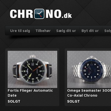
Ure til salg
Tilbehør
Sælg dit ur
Byt dit ur
Sol
Fortis Flieger Automatic
Omega Seamaster 300
Date
Co-Axial Chrono
SOLGT
SOLGT