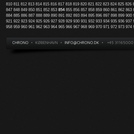
810
811
812
813
814
815
816
817
818
819
820
821
822
823
824
825
826
847
848
849
850
851
852
853
854
855
856
857
858
859
860
861
862
863
884
885
886
887
888
889
890
891
892
893
894
895
896
897
898
899
900
921
922
923
924
925
926
927
928
929
930
931
932
933
934
935
936
937
958
959
960
961
962
963
964
965
966
967
968
969
970
971
972
973
974
CHRONO
•
KØBENHAVN
•
INFO@CHRONO.DK
•
+45 31165000