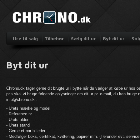
Ure til salg
Tilbehør
Sælg dit ur
Byt dit ur
Sol
Byt dit ur
Chrono.dk tager gerne dit brugte ur i bytte når du vælger at købe ur hos os
pris skal vi bruge følgende oplysninger om dit ur pr. e-mail, du kan bruge n
info@chrono.dk
:
- Urets mærke og model
- Reference nr.
- Urets alder
- Urets stand
- Gerne et par billeder
- Medfølger boks, certifikat, kvittering, papirer mm. (Herunder evt. service